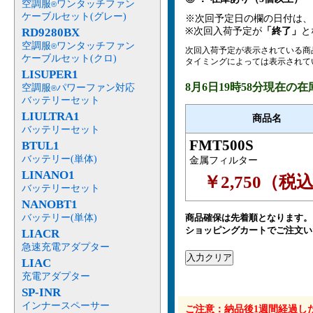
空調服
ワンタッチファン
®
ケーブルセット(グレー)
※次回予定日の欄の日付は
RD9280BX
※次回入荷予定が
「終了」
と
空調服
ワンタッチファン
®
次回入荷予定が表示されている商
ケーブルセット(クロ)
タイミングによっては表示されて
LISUPER1
8月6日19時58分現在の
空調服
パワーファン対応
®
バッテリーセット
LIULTRA1
商品名
バッテリーセット
FMT500S
BTUL1
バッテリー(単体)
金属フィルター
LINANO1
￥2,750（税
バッテリーセット
NANOBT1
バッテリー(単体)
商品確保は先着順となります。
ショッピングカートでご注文い
LIACR
急速充電アダプター
LIAC
充電アダプター
SP-INR
インナースペーサー
ご注意：納品後1週間経過し