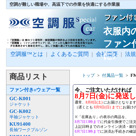
空調が難しい職場や、高温下での作業を快適にする作業服
衣服内
ファン
空調服™とは
|
よくあるご質問
|
会社概要
に!
|
法規
商品リスト
トップ
>
付属品一覧
>
F
ファン付き
ウェア一覧
今、ご注文いただければ
®
8月7日(金)に発送
GC-K001
通常、
8月8日(土)
にお届けとなりま
ジャケット
（遅くとも
8月9日(日) までに
お届け
GC-K002
半袖ジャケット
※「在庫あり」の表示の商品を、
8月7日13時まで
に代金引換便でご注
KU91400
上記日時までのオンライン決済・銀
長袖ワークブルゾン
8月7日13時まで
に決済お手続きの確