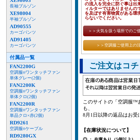
XE98003
の流入を完全に防ぐ事は出来
長袖ブルゾン
ィルターではありませんので
XE98004
を及ぼす有害物質がある環
らないでください。
半袖ブルゾン
AD90555
＞＞火気を扱う場所でのご
カーゴパンツ
AD91405
＞＞空調服ご使用上の
カーゴパンツ
付属品一覧
ご注文はコチ
FAN2200G
空調服
ワンタッチファン
®
単体グレー(2個)
FAN2200K
空調服
ワンタッチファン
®
単体クロ(2個)
このサイトの「空調服™
FAN2200R
も、
空調服
ワンタッチファン
®
8月1日以降の返品はお
単品クロ×赤(2個)
RD9261
空調服
ケーブル
®
【在庫状況について】
RD9280GX
◎ ： 在庫あり（5個以上） 