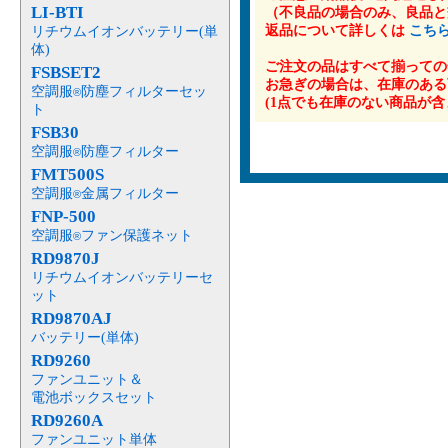
LI-BTI
（不良品の場合のみ、良品と
返品について詳しくは
こち
リチウムイオンバッテリー(単
体)
ご注文の品はすべて揃っての
FSBSET2
お急ぎの場合は、在庫のある
空調服
防塵フィルターセッ
®
(1点でも在庫のない商品が
ト
FSB30
空調服
防塵フィルター
®
FMT500S
空調服
金属フィルター
®
FNP-500
空調服
ファン保護ネット
®
RD9870J
リチウムイオンバッテリーセ
ット
RD9870AJ
バッテリー(単体)
RD9260
ファンユニット＆
電池ボックスセット
RD9260A
ファンユニット単体