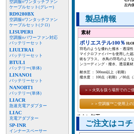
右内
空調服
ワンタッチファン
®
左内
ケーブルセット(グレー)
RD9280BX
製品情報
空調服
ワンタッチファン
®
ケーブルセット(クロ)
LISUPER1
素材
空調服
パワーファン対応
®
ポリエステル100％
バッテリーセット
H
O
2
羽毛のような優れた撥水・透湿性
LIULTRA1
マイクロファイバーを使用した超
バッテリーセット
術をプラス。 水鳥の羽毛のよう
BTUL1
ンコーディング・撥水、透湿素材
バッテリー(単体)
耐水圧 ： 500mm以上（初期）
LINANO1
撥水度 ： 100点（初期）／80点
バッテリーセット
NANOBT1
＞＞火気を扱う場所でのご
バッテリー(単体)
LIACR
＞＞空調服™ご使用上の
急速充電アダプター
LIAC
チタン加工
充電アダプター
ご注文はコチ
金属チタンをスパッタ法で形
SP-INR
外でも温度上昇を抑え、より
インナースペーサー