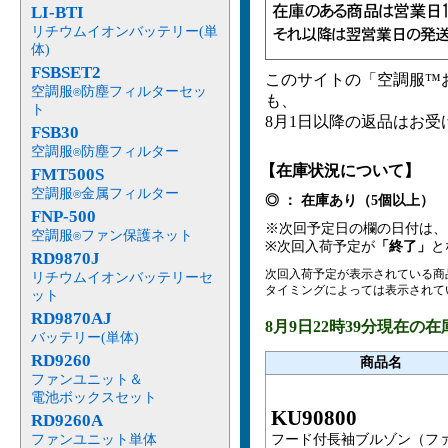
ト。生地には空気漏れが少な
LI-BTI
した。
リチウムイオンバッテリー(単
※チタン加工の特性上、摩擦や洗
体)
FSBSET2
このサイトの「空調服™
空調服
防塵フィルターセッ
®
も、
ト
8月1日以降の返品はお
FSB30
空調服
防塵フィルター
®
【在庫状況について】
FMT500S
空調服
金属フィルター
®
◎ ： 在庫あり（5個以上） 
FNP-500
※次回予定日の欄の日付は
空調服
ファン保護ネット
®
※次回入荷予定が
「終了」
と
RD9870J
次回入荷予定が表示されている商
リチウムイオンバッテリーセ
タイミングによっては表示されて
ット
RD9870AJ
8月9日22時39分現在の
バッテリー(単体)
RD9260
商品名
ファンユニット＆
電池ボックスセット
KU90800
RD9260A
ファンユニット単体
フード付長袖ブルゾン（フ