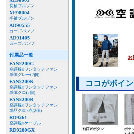
XE98003
長袖ブルゾン
XE98004
半袖ブルゾン
AD90555
カーゴパンツ
AD91405
カーゴパンツ
付属品一覧
お
FAN2200G
空調服
ワンタッチファン
®
単体グレー(2個)
FAN2200K
ココがポイン
空調服
ワンタッチファン
®
単体クロ(2個)
FAN2200R
空調服
ワンタッチファン
®
単品クロ×赤(2個)
RD9261
空調服
ケーブル
®
袖口Wボタン
ポケ
RD9280GX