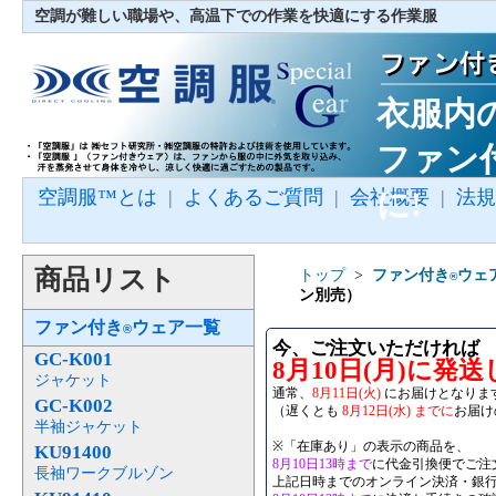
空調が難しい職場や、高温下での作業を快適にする作業服
衣服内
ファン
空調服™とは
|
よくあるご質問
|
会社概要
に!
|
法規
商品リスト
トップ
>
ファン付き
ウェ
®
ン別売）
ファン付き
ウェア一覧
®
今、ご注文いただければ
GC-K001
8月10日(月)に発
ジャケット
通常、
8月11日(火)
にお届けとなりま
GC-K002
（遅くとも
8月12日(水) までに
お届け
半袖ジャケット
※「在庫あり」の表示の商品を、
KU91400
8月10日13時まで
に代金引換便でご注
長袖ワークブルゾン
上記日時までのオンライン決済・銀