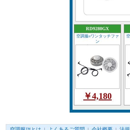
RD9280GX
空調服
ワンタッチファ
®
ン
ケーブルセット(グレー)
￥4,180
空調服™とは
|
よくあるご質問
|
会社概要
|
法規