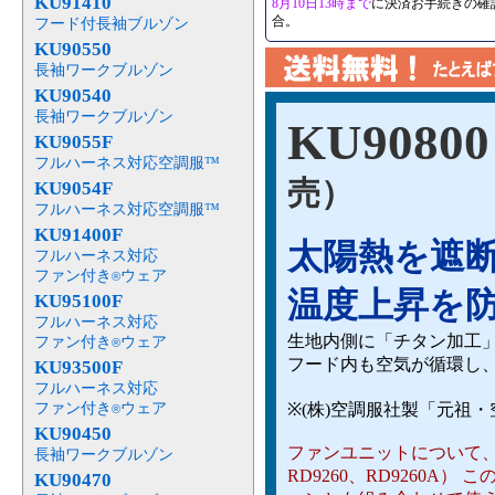
KU91410
8月10日13時まで
に決済お手続きの確
合。
フード付長袖ブルゾン
KU90550
長袖ワークブルゾン
KU90540
長袖ワークブルゾン
KU90800
KU9055F
フルハーネス対応空調服™
売）
KU9054F
フルハーネス対応空調服™
KU91400F
太陽熱を遮
フルハーネス対応
ファン付き
ウェア
®
温度上昇を
KU95100F
フルハーネス対応
生地内側に「チタン加工
ファン付き
ウェア
®
フード内も空気が循環し
KU93500F
フルハーネス対応
ファン付き
ウェア
※(株)空調服社製「元祖
®
KU90450
ファンユニットについて、（ RD
長袖ワークブルゾン
RD9260、RD9260
KU90470