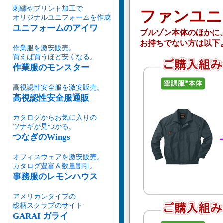
刺繍やプリント加工で
ファンユニ
オリジナルユニフォームを作成
ユニフォームのアイワ
ブルゾン本体のほかに
お持ちでない方は以下
作業服を激安販売。
買えば買うほど安くなる。
作業服のモンスター
高視認性安全服を激安販売。
高視認性安全服通販
カタログからお気に入りの
ツナギが見つかる。
つなぎのWings
オフィスウェアを激安販売。
カタログ豊富＆数量割引。
事務服のレモンハウス
アメリカンタイプの
総柄スクラブのサイト
GARAI ガライ